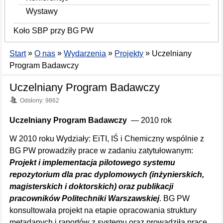
Wystawy
Koło SBP przy BG PW
»
»
»
»
Start
O nas
Wydarzenia
Projekty
Uczelniany
Program Badawczy
Uczelniany Program Badawczy
Odsłony: 9862
Uczelniany Program Badawczy
— 2010 rok
W 2010 roku Wydziały: EiTI, IŚ i Chemiczny wspólnie z
BG PW prowadziły prace w zadaniu zatytułowanym:
Projekt i implementacja pilotowego systemu
repozytorium dla prac dyplomowych (inżynierskich,
magisterskich i doktorskich) oraz publikacji
pracowników Politechniki Warszawskiej
. BG PW
konsultowała projekt na etapie opracowania struktury
metadanych i raportów z systemu oraz prowadziła prace