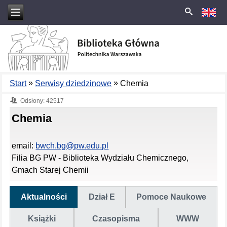
»
»
Start
Serwisy dziedzinowe
Chemia
Odsłony: 42517
Chemia
email:
bwch.bg@pw.edu.pl
Filia BG PW - Biblioteka Wydziału Chemicznego,
Gmach Starej Chemii
Aktualności
Dział E
Pomoce Naukowe
Książki
Czasopisma
WWW