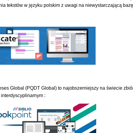
nia tekstów w języku polskim z uwagi na niewystarczającą baz
ses Global (PQDT Global) to najobszerniejszy na świecie zbió
interdyscyplinarnym :