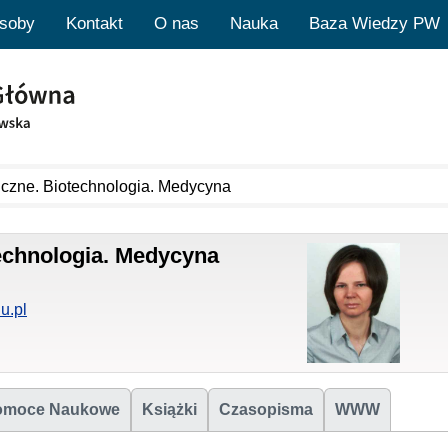
soby
Kontakt
O nas
Nauka
Baza Wiedzy PW
iczne. Biotechnologia. Medycyna
technologia. Medycyna
u.pl
omoce Naukowe
Książki
Czasopisma
WWW