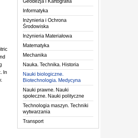
Geodezja i Kartografia
Informatyka
Inżynieria i Ochrona
Środowiska
Inżynieria Materiałowa
Matematyka
tric
Mechanika
und
Nauka. Technika. Historia
g
. In
Nauki biologiczne.
y.
Biotechnologia. Medycyna
Nauki prawne. Nauki
społeczne. Nauki polityczne
Technologia maszyn. Techniki
wytwarzania
Transport