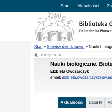
Start
Aktualności
Za
»
»
Start
Serwisy dziedzinowe
Nauki biolog
Odsłony: 18860
Nauki biologiczne. Bio
Elżbieta Owczarczyk
email:
elzbieta.owczarczyk@pw.ed
Aktualności
Dział N
P