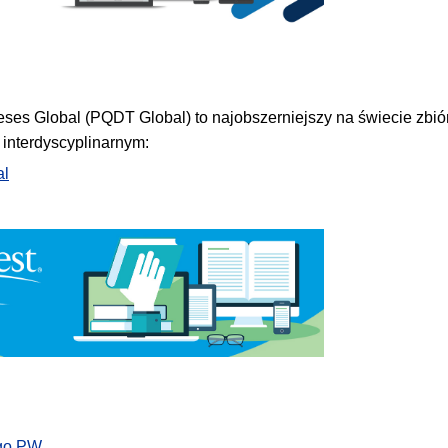
ses Global (PQDT Global) to najobszerniejszy na świecie zbió
 interdyscyplinarnym:
al
ego PW