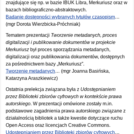
znajdujące się np. w bazie IBUK Libra, Merkuriusz oraz w
bazach bibliograficzno-abstraktowych.
Badanie dostępności wybranych tytułów czasopism
…
(mgr Dorota Wierzbicka-Próchniak)
Tematem prezentacji
Tworzenie metadanych, proces
digitalizacji i publikowanie dokumentów w projekcie
Merkuriusz
był proces sporządzania metadanych,
digitalizacji oraz publikowania dokumentów, dostępnych
za pośrednictwem bazy „Merkuriusz”.
Tworzenie metadanych
… (mgr Joanna Basińska,
Katarzyna Araszkiewicz)
Ostatnia prelekcja związana była z
Udostępnianiem
przez Biblioteki zbiorów cyfrowych w kontekście prawa
autorskiego
. W prezentacji omówione zostały m.in.
podstawowe zagadnienia prawa autorskiego związane z
działalnością bibliotek a także kwestie dotyczące ruchu
Open Access oraz licencjach Creative Commons.
Udostępnianiem przez Biblioteki zbiorów cyfrowych
…