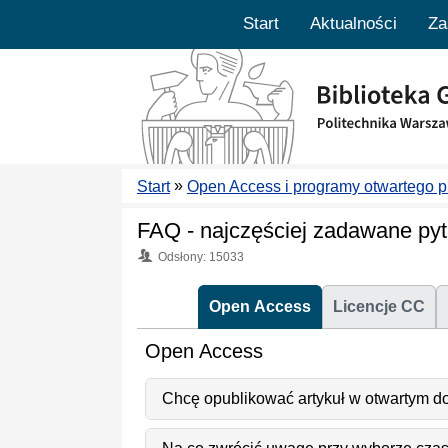
Start
Aktualności
Za
»
Start
Open Access i programy otwartego 
FAQ - najczęściej zadawane pyt
Odsłony: 15033
Open Access
Licencje CC
Open Access
Chcę opublikować artykuł w otwartym dos