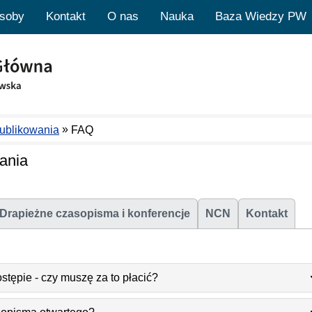
soby
Kontakt
O nas
Nauka
Baza Wiedzy PW
»
publikowania
FAQ
ania
Drapieżne czasopisma i konferencje
NCN
Kontakt
tępie - czy muszę za to płacić?