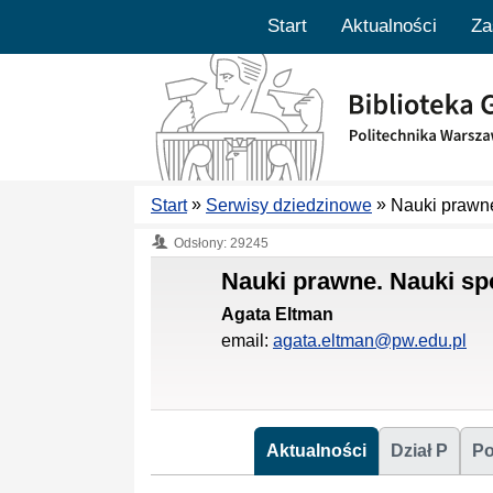
Start
Aktualności
Za
»
»
Start
Serwisy dziedzinowe
Nauki prawne
Odsłony: 29245
Nauki prawne. Nauki spo
Agata Eltman
email:
agata.eltman@pw.edu.pl
Aktualności
Dział P
P