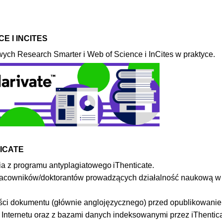
E I INCITES
wych Research Smarter i Web of Science i InCites w praktyce.
ICATE
ia z programu antyplagiatowego iThenticate.
 pracowników/doktorantów prowadzących działalność naukową w
ości dokumentu (głównie anglojęzycznego) przed opublikowani
Internetu oraz z bazami danych indeksowanymi przez iThentica